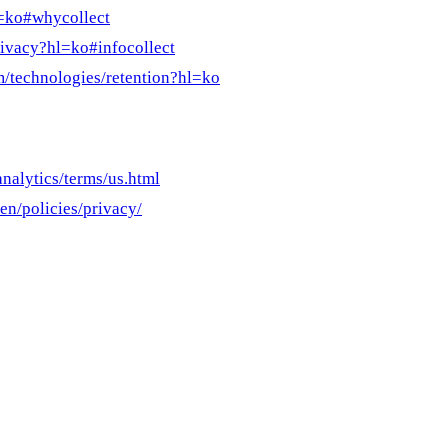
l=ko#whycollect
rivacy?hl=ko#infocollect
om/technologies/retention?hl=ko
nalytics/terms/us.html
en/policies/privacy/