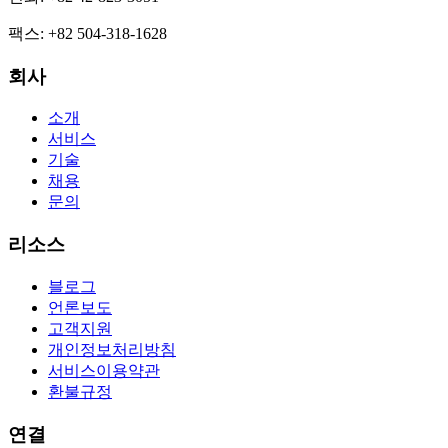
팩스
:
+82 504-318-1628
회사
소개
서비스
기술
채용
문의
리소스
블로그
언론보도
고객지원
개인정보처리방침
서비스이용약관
환불규정
연결