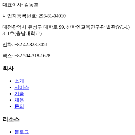
대표이사
:
김동훈
사업자등록번호
:
293-81-04010
대전광역시 유성구 대학로 99, 산학연교육연구관 별관(W1-1)
311호(충남대학교)
전화
:
+82 42-823-3051
팩스
:
+82 504-318-1628
회사
소개
서비스
기술
채용
문의
리소스
블로그